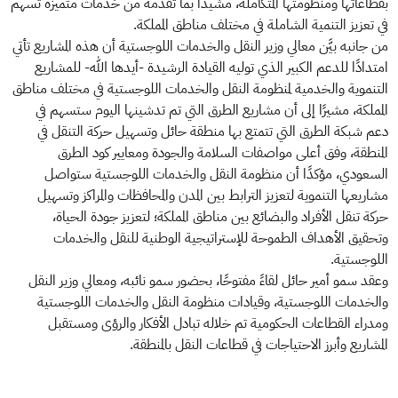
بقطاعاتها ومنظومتها المتكاملة، مشيدًا بما تقدمه من خدمات متميزة تسهم
في تعزيز التنمية الشاملة في مختلف مناطق المملكة.
من جانبه بيَّن معالي وزير النقل والخدمات اللوجستية أن هذه المشاريع تأتي
امتدادًا للدعم الكبير الذي توليه القيادة الرشيدة -أيدها الله- للمشاريع
التنموية والخدمية لمنظومة النقل والخدمات اللوجستية في مختلف مناطق
المملكة، مشيرًا إلى أن مشاريع الطرق التي تم تدشينها اليوم ستسهم في
دعم شبكة الطرق التي تتمتع بها منطقة حائل وتسهيل حركة التنقل في
المنطقة، وفق أعلى مواصفات السلامة والجودة ومعايير كود الطرق
السعودي، مؤكدًا أن منظومة النقل والخدمات اللوجستية ستواصل
مشاريعها التنموية لتعزيز الترابط بين المدن والمحافظات والمراكز وتسهيل
حركة تنقل الأفراد والبضائع بين مناطق المملكة؛ لتعزيز جودة الحياة،
وتحقيق الأهداف الطموحة للإستراتيجية الوطنية للنقل والخدمات
اللوجستية.
وعقد سمو أمير حائل لقاءً مفتوحًا، بحضور سمو نائبه، ومعالي وزير النقل
والخدمات اللوجستية، وقيادات منظومة النقل والخدمات اللوجستية
ومدراء القطاعات الحكومية تم خلاله تبادل الأفكار والرؤى ومستقبل
المشاريع وأبرز الاحتياجات في قطاعات النقل بالمنطقة.