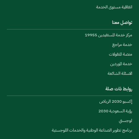
التأثير البيئي للقطاع السككي، وتبادل المعرفة في أفضل 
اتفاقية مستوى الخدمة
الممارسات المتعلقة بتصميم السكك وتنفيذها وتشغيلها 
دع
وصيانتها، إضافةً إلى خلق الشراكات لتطوير القدرات 
تواصل معنا
البشرية في القطاع، ونقل أفضل الممارسات والتجارب في 
مركز خدمة المستفيدين 19955
توطين صناعات السكك الحديدية.
خدمة مراجع
منصة المنقولات
خدمة الموردين
ال
الاسئلة الشائعة
روابط ذات صلة
إكسبو 2030 الرياض
رؤية السعودية 2030
عال
لوجستي
برنامج تطوير الصناعة الوطنية والخدمات اللوجستية