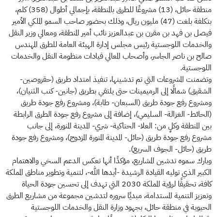
منطقة حائل، (13) مشروعًا للطرق بالمنطقة، بإجمالي أطوال (358) كلم،
بتكلفة بلغت (47) مليون ريال، وذلك بحضور صاحب السمو الملكي الأمير
فيصل بن فهد بن مقرن بن عبدالعزيز نائب أمير المنطقة، ومعالي وزير النقل
والخدمات اللوجستية رئيس مجلس إدارة الهيئة العامة للطرق المهندس
صالح بن ناصر الجاسر، وأصحاب المعالي قيادات منظومة النقل والخدمات
اللوجستية.
وتضمنت المشروعات التي تم تدشينها، تنفيذ امتداد طريق (حقروصين-
الشقيق) شمالًا إلى الرميمينات حتى يلتقي بطريق (جانين- كنب الثنيان)،
ومشروع رفع جودة طريق (السبعان- طابة)، ومشروع رفع جودة طريق
(الحائط- الغزالة- السليمي)، إضافة إلى مشروع رفع جودة الطرق الرابطة
بين المنطقة وكلٍ من: العلا- الحناكية- شري- المدينة المنورة، إلى جانب
مشروع رفع جودة طريق (حائل- المدينة المنورة المزدوج)، ومشروع رفع جودة
طريق (حائل- الجوف السريع).
وبارك سموه تدشين المشاريع، مؤكدًا أنها تعكس الدعم السخي والاهتمام
الكبير الذي توليه القيادة الرشيدة -أيدها الله-، لتنمية وتطوير مناطق المملكة
كافة، تحقيقًا لرؤية المملكة 2030 التي تهدف إلى تحسين جودة الحياة
وتعزيز التنمية المستدامة، مبديًا سروره لتدشين مجموعة من مشاريع الطرق
الحيوية في منطقة حائل، بجهود وزارة النقل والخدمات اللوجستية