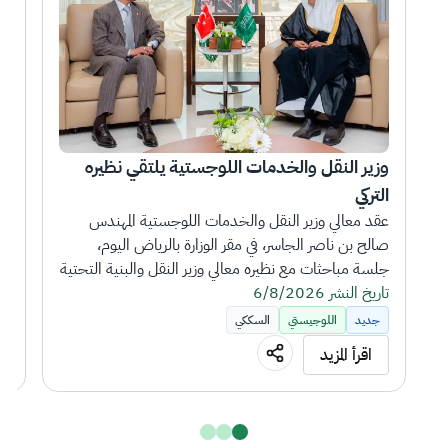
وزير النقل والخدمات اللوجستية يلتقي نظيره 
التركي
بتك
عقد معالي وزير النقل والخدمات اللوجستية المهندس 
صالح بن ناصر الجاسر، في مقر الوزارة بالرياض اليوم، 
جلسة مباحثات مع نظيره معالي وزير النقل والبنية التحتية 
تاريخ النشر 6/8/2026
التركي عبدالقادر أورال أوغلو، الذي يزور المملكة بصحبته 
تار
وفد رفيع المستوى.
جديد
اللوجيستي
السككي
اقرأ المزيد
وجرى خلال الجلسة، مناقشة سبل تعزيز التعاون المشترك 
بين البلدين في مجالات النقل والخدمات اللوجستية، 
إلى (127
وبحث تنمية آفاق الشراكة والتعاون المشترك في أنماط 
النقل البري والبحري والجوي والسككي.