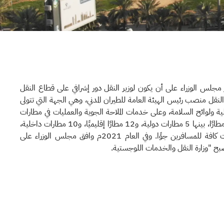
20م نصّ قرار مجلس الوزراء على أن يكون لوزير النقل دور إشرافي على قطاع النقل
لنقل منصب رئيس الهيئة العامة للطيران المدني، وهي الجهة التي تتولى
ية ولوائح السلامة، وعلى خدمات الملاحة الجوية والعمليات في مطارات
المملكة التي يبلغ عددها 27 مطارًا، بينها 5 مطارات دولية، و12 مطارًا إقليميًا، و10 مطارات داخلية،
والتي تقدم جميعها الخدمات كافة للمسافرين جوًا. وفي العام 2021م وافق مجلس الوزراء على
بح "وزارة النقل والخدمات اللوجستية.