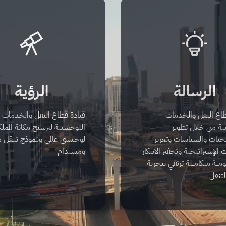
الرسالة
الرؤية
طاع النقل والخدمات
قيادة قطاع النقل والخدمات
ية من خلال تطوير
اللوجستية لترسيخ مكانة المملك
يجيات والسياسات وتعزيز
لوجـستي عالمي ونـموذج تنـقل 
ت الإستراتيجية وتحفيز الابتكار
ومستدام
مــة متكامــلة ترتقي بتجربة
لتنقل