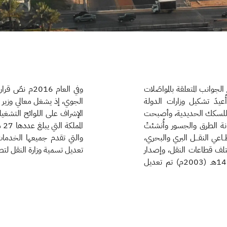
ى جميع الجوانب المتعلقة بالمواصَلات
وفي العام 16
وسكك حديدية وموانئ. وفي عام 1395هـ (1975م) أُعيدَ تشكيل وزارات الدولة
الجوي، إذ يشغل معالي وزير ا
امة للسكك الحديدية، وأصبحت
الإشراف على اللوائح التشغيل
نة الطرق والجسور وأُنشئتْ
ي النقـــل البري والبحري،
 لمختلف قطاعات النقل، وإصدار
تعديل تسمية وزارة النقل لتص
التراخيص اللازمة لممارَسة أنشطة النقل البرِّي والبحري. وفي عام 1424هـ (2003م) تم تعديل