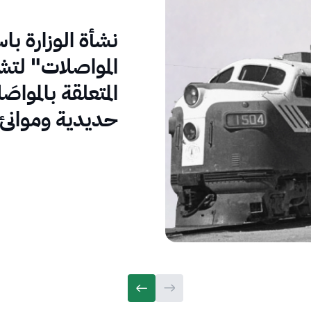
نشأة الوزارة با
المواصلات" لت
المتعلقة بالمو
حديدية وموانئ