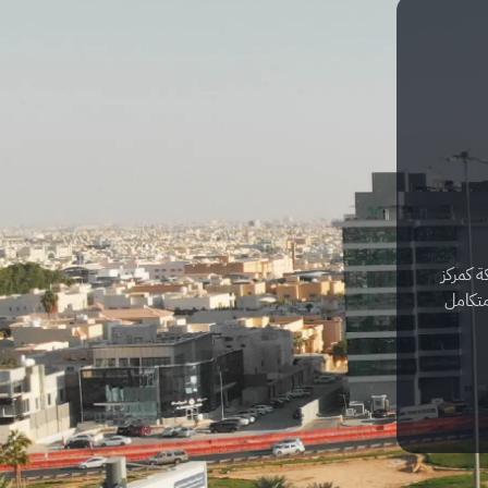
ة كمركز
متكامل