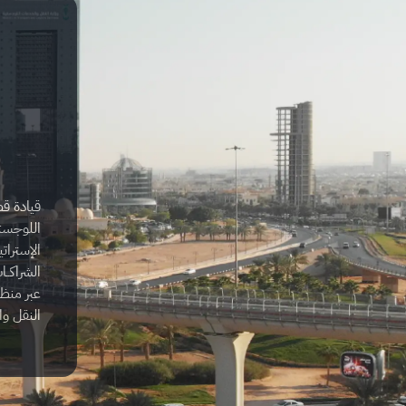
قيادة ق
اللوجست
الإسترات
الشراكــا
عبر منظو
النقل وا