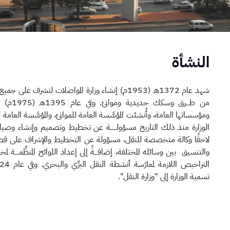
النشأة
شهد عام 1372هـ (1953م) إنشاء وزارة المواصلات لتشرف عل
من طـــرق 
ومؤسساتها العامة، وأُنشئت المؤسَّسة العامة للموانئ، والمؤسَّسة الع
الوزارة منذ ذلك التاريخ مسؤولــــــة عن تخطيط وتصميم وإنشاء وصيا
لاحقًا وكالة متخصصة للنقل، مسؤولة عن التخطيط والإشراف على قطــاع
والتنسيق بين وسائله المختلفة، إضافـــةً إلى إعداد اللوائح المنظِّمــــة
تسمية الوزارة إلى "وزارة النقل".