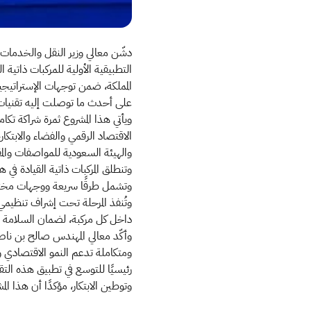
دشّن معالي وزير النقل والخدمات 
التطبيقية الأولية للمركبات ذاتية
على أحدث ما توصلت إليه تقنيات 
ويأتي هذا المشروع ثمرة شراكة تك
الاقتصاد الرقمي والفضاء والابتكار
والهيئة السعودية للمواصفات والمقاييس 
وتنطلق المركبات ذاتية القيادة في
وتشمل طرقًا سريعة ووجهات مختار
وتُنفذ المرحلة تحت إشراف تنظيمي
داخل كل مركبة، لضمان السلامة ومت
وأكّد معالي المهندس صالح بن ناصر
ومتكاملة تدعم النمو الاقتصادي وت
رئيسيًا للتوسع في تطبيق هذه التق
وتوطين الابتكار، مؤكدًا أن هذا ال