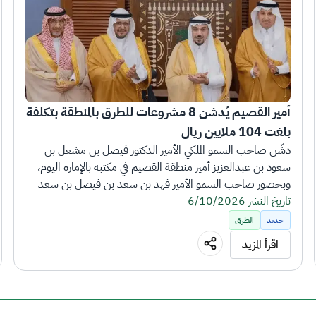
أمير القصيم يُدشن 8 مشروعات للطرق بالمنطقة بتكلفة 
بلغت 104 ملايين ريال
دشّن صاحب السمو الملكي الأمير الدكتور فيصل بن مشعل بن 
سعود بن عبدالعزيز أمير منطقة القصيم في مكتبه بالإمارة اليوم، 
وبحضور صاحب السمو الأمير فهد بن سعد بن فيصل بن سعد 
تاريخ النشر 6/10/2026
نائب أمير المنطقة، ومعالي وزير النقل والخدمات اللوجستية 
المهندس صالح بن ناصر الجاسر، (8) مشروعات حيوية للطرق في 
جديد
الطرق
المنطقة، بتكلفة إجمالية بلغت (104) ملايين ريال، وبأطوال 
اقرأ المزيد
إجمالية تصل إلى (127) كيلومترًا.
وشملت المشروعات المُدشّنة مشروع تنفيذ طريق مزدوج يربط 
محافظة المذنب بمركز الخرماء الشمالية، ومشروع رفع جودة طريق 