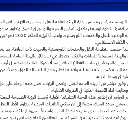
اللوجستية رئيس مجلس إدارة الهيئة العامة للنقل المهندس صالح بن ناصر الجاس
 القيادة، في خطوة نوعية تهدف إلى تمكين التقنية والتوسع في تطبيق وتطوير منظو
المملكة، ضمن توجهات الإستراتيجية
الذكاء الاصطناعي.
املية جمعت منظومة النقل والخدمات اللوجستية والجهات ذات العلاقة، بما يش
، والهيئة السعودية للبيانات والذكاء الاصطناعي (سدايا)، والهيئة العامة للمساح
والجودة، إلى جانب القطاع الخاص ممثلًا بشركاء التقنية والتشغيل أوبر، وWeRide، وAiDriver
 هذه المرحلة ضمن بيئة تشغيلية واقعية تغطي مطار الملك خالد الدولي وعددًا من ا
ة في وسط المدينة.
 وفني مباشر من الهيئة العامة للنقل، وتعمل المركبات خلال هذه المرحلة على 
ابعة أداء الأنظمة الذكية في الظروف الفعلية.
 الجاسر أن إطلاق هذه المرحلة التطبيقية الأولية يُجسد الرؤية الطموحة للممل
حسّن جودة الحياة، مشيرًا إلى أن تمكين التقنيات الحديثة وتطوير الأطر التنظي
نية ويدعم التحول الذي يشهده قطاع النقل، وامتدادًا لجهود المملكة نحو تعزيز ا
مشروع يُعد نموذجًا يُحتذى به في الشراكة بين القطاعين العام والخاص نحو مستقبل ت