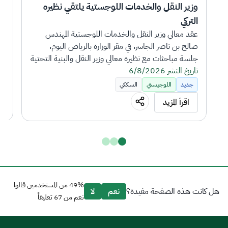
وزير النقل والخدمات اللوجستية يلتقي نظيره 
التركي
بتك
عقد معالي وزير النقل والخدمات اللوجستية المهندس 
صالح بن ناصر الجاسر، في مقر الوزارة بالرياض اليوم، 
جلسة مباحثات مع نظيره معالي وزير النقل والبنية التحتية 
تاريخ النشر 6/8/2026
التركي عبدالقادر أورال أوغلو، الذي يزور المملكة بصحبته 
تار
وفد رفيع المستوى.
جديد
اللوجيستي
السككي
اقرأ المزيد
وجرى خلال الجلسة، مناقشة سبل تعزيز التعاون المشترك 
بين البلدين في مجالات النقل والخدمات اللوجستية، 
إلى (127
وبحث تنمية آفاق الشراكة والتعاون المشترك في أنماط 
النقل البري والبحري والجوي والسككي.
حضر جلسة المباحثات معالي نائب وزير النقل والخدمات 
اللوجستية الدكتور رميح بن محمد الرميح، ومعالي رئيس 
49% من المستخدمين قالوا
هل كانت هذه الصفحة مفيدة؟
نعم
لا
الهيئة العامة للنقل الأستاذ فواز بن زنعاف السهلي، 
نعم من 67 تعليقاً
والرئيس التنفيذي للخطوط الحديدية السعودية الدكتور 
بشار بن خالد المالك.