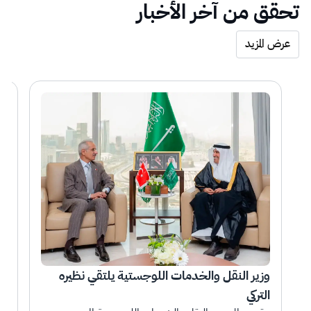
تحقق من آخر الأخبار
عرض المزيد
وزير النقل والخدمات اللوجستية يلتقي نظيره 
التركي
بتك