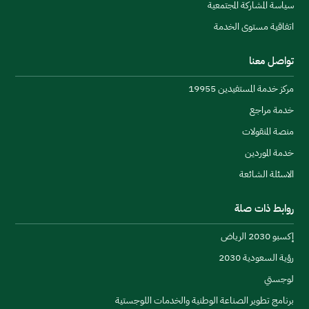
سياسة المشاركة المجتمعية
والاتصالات، ورقمنة السكك الحديدية، إلى جانب الحد من 
التأثير البيئي للقطاع السككي، وتبادل المعرفة في أفضل 
اتفاقية مستوى الخدمة
الممارسات المتعلقة بتصميم السكك وتنفيذها وتشغيلها 
دع
وصيانتها، إضافةً إلى خلق الشراكات لتطوير القدرات 
تواصل معنا
البشرية في القطاع، ونقل أفضل الممارسات والتجارب في 
مركز خدمة المستفيدين 19955
توطين صناعات السكك الحديدية.
خدمة مراجع
منصة المنقولات
خدمة الموردين
ال
الاسئلة الشائعة
روابط ذات صلة
إكسبو 2030 الرياض
رؤية السعودية 2030
عال
لوجستي
برنامج تطوير الصناعة الوطنية والخدمات اللوجستية