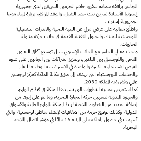
الجاسر، يرافقه سعادة سفيرة خادم الحرمين الشريفين لدى جمهورية
إستونيا الأستاذة نسرين بنت حمد الشبل، والوفد المرافق، بزيارة لميناء موجا
بجمهورية إستونيا.
واطلّع معاليه على عرضٍ مرئي عن البنية التحية والقدرات التشغيلية
اللوجستية للميناء، والحلول التقنية المقدمة في جانب حركة مناولة
الحاويات.
وبحث معالي الجاسر مع الجانب الإستوني سبل توسيع آفاق التعاون
الملاحي واللوجستي بين البلدين، وتعزيز الشراكات بين الجانبين على ضوء
الفرص الاستثمارية الكبيرة والواعدة في الاستراتيجية الوطنية للنقل
والخدمات اللوجستية؛ التي تهدف إلى تعزيز مكانة المملكة كمركز لوجستي
عالمي وفق رؤية المملكة 2030.
كما استعرض معاليه التطورات التي تشهدها المملكة في قطاع الموانئ،
والجهود المبذولة لتسهيل حركة التجارة البحرية، وما تم على إثرها من
إضافة العديد من الخطوط الملاحية لربط المملكة بالموانئ العالمية والأسواق
الدولية، وكذلك توقيع حزمة من الاتفاقيات لإنشاء مناطق لوجستية، والتي
أسهمت في حصول المملكة على المرتبة 16 عالميًا في مؤشر اتصال الملاحة
البحرية.