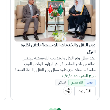
وزير النقل والخدمات اللوجستية يلتقي نظيره 
التركي
بتك
عقد معالي وزير النقل والخدمات اللوجستية المهندس 
صالح بن ناصر الجاسر، في مقر الوزارة بالرياض اليوم، 
جلسة مباحثات مع نظيره معالي وزير النقل والبنية التحتية 
تاريخ النشر 6/8/2026
التركي عبدالقادر أورال أوغلو، الذي يزور المملكة بصحبته 
تار
وفد رفيع المستوى.
جديد
اللوجيستي
السككي
اقرأ المزيد
وجرى خلال الجلسة، مناقشة سبل تعزيز التعاون المشترك 
بين البلدين في مجالات النقل والخدمات اللوجستية، 
إلى (127
وبحث تنمية آفاق الشراكة والتعاون المشترك في أنماط 