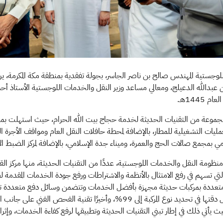
لوجستية المهندس صالح بن ناصر الجاسر، بجولة تفقدية بمنطقة مكة المكرمة، يرا
ز بن عبدالله الدعيلج، ومعالي مساعد وزير النقل والخدمات اللوجستية الأستاذ
144هـ.
وعة من التقنيات الحديثة لخدمة حجاج بيت الله الحرام، حيث استهلت بمطار 
لعمليات التشغيلية للمطار، بالإضافة لمحطة حافلات النقل العام ومواقف الأجرة
علامي بمجمع صالات الحج والعمرة، وميناء جدة الإسلامي، بالإضافة لمركز الضبط الأ
منظومة النقل والخدمات اللوجستية، عددًا من التقنيات الحديثة، منها مركز الق
 التي تسهم في رفع الامتثال بالأنظمة والاشتراطات ورفع جودة الخدمات المقدمة
متعددة بمركبات حديثة مجهزة بأفضل الخدمات وتتضمن وسائل دفع متعددة تشمل
لتقنية سيارة الرصد الآلي التي تصل دقتها في تحديد نوع المركبة إلى 99%، وأخيرً
يأتي ذلك في إطار تبني التقنيات الحديثة وتطبيقها لرفع كفاءة الخدمات، وإثرا