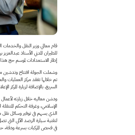
قام معالي وزير النقل والخدمات ال
للطيران المدني الأستاذ عبدالعزي
إطار الاستعدادات لموسم حج هذا العام 5
وشملت الجولة افتتاح وتدشين مجم
تم خلالها تفقد مركز العمليات وا
السريع، بالإضافة لزيارة المركز الإ
ودشن معاليه خلال زيارته لأعمال 
الإسلامي، وغرفة التحكم المتنقلة
الذي يسهم في توفير وسائل نقل 
في فحص المركبات بسرعة ودقة، حيث 