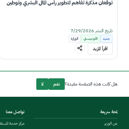
توقعان مذكرة تفاهم لتطوير رأس المال البشري وتوطين 
الوظائف الإعلامية في قطاع النقل واللوجستيات
تاريخ النشر 7/29/2026
جديد
اللوجيستي
الوزارة
اقرأ المزيد
وأكاديمية واس للتدريب، 
اليوم
هل كانت هذه الصفحة مفيدة؟
نعم
لا
بما يخدم مستهدفات القطاع.
لمحة سريعة
تواصل معنا
عن الوزير
مركز خدمة المستفيدين