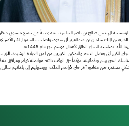
اللوجستية المهندس صالح بن ناصر الجاسر باسمه ونيابةً عن جميع منسوبي منظ
 الشريفين الملك سلمان بن عبدالعزيز آل سعود، ولصاحب السمو الملكي الأمير محم
لله- بمناسبة النجاح الفائق لأعمال موسم حج عام 1445هـ.
نجاح الكبير أتى بفضل الدعم والتمكين الكبيرين من لدن القيادة الرشيدة، التي
سك الحج بيسر وطمأنينة، مؤكداً -في الوقت ذاته- مواصلة كوادر ومرافق منظ
ٍ مستمر؛ حتى مغادرة آخر حاج لأراضي المملكة، ووصولهم إلى بلدانهم سالمين 