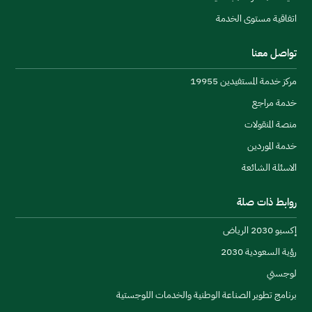
والاتصالات، ورقمنة السكك الحديدية، إلى جانب الحد من 
التأثير البيئي للقطاع السككي، وتبادل المعرفة في أفضل 
اتفاقية مستوى الخدمة
الممارسات المتعلقة بتصميم السكك وتنفيذها وتشغيلها 
دع
وصيانتها، إضافةً إلى خلق الشراكات لتطوير القدرات 
تواصل معنا
البشرية في القطاع، ونقل أفضل الممارسات والتجارب في 
مركز خدمة المستفيدين 19955
توطين صناعات السكك الحديدية.
خدمة مراجع
منصة المنقولات
خدمة الموردين
ال
الاسئلة الشائعة
روابط ذات صلة
إكسبو 2030 الرياض
رؤية السعودية 2030
عال
لوجستي
برنامج تطوير الصناعة الوطنية والخدمات اللوجستية