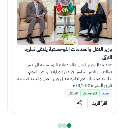
وزير النقل والخدمات اللوجستية يلتقي نظيره 
التركي
بتك
عقد معالي وزير النقل والخدمات اللوجستية المهندس 
صالح بن ناصر الجاسر، في مقر الوزارة بالرياض اليوم، 
جلسة مباحثات مع نظيره معالي وزير النقل والبنية التحتية 
تاريخ النشر 6/8/2026
التركي عبدالقادر أورال أوغلو، الذي يزور المملكة بصحبته 
تار
وفد رفيع المستوى.
جديد
اللوجيستي
السككي
اقرأ المزيد
وجرى خلال الجلسة، مناقشة سبل تعزيز التعاون المشترك 
بين البلدين في مجالات النقل والخدمات اللوجستية، 
إلى (127
وبحث تنمية آفاق الشراكة والتعاون المشترك في أنماط 
النقل البري والبحري والجوي والسككي.