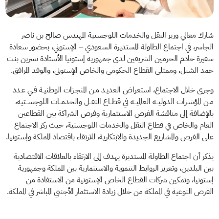
شارك معالي وزير النقل والخدمات اللوجستية المهندس صالح بن ناصر
الجاسر، في اجتماع الطاولة المستديرة السعودي – الإستوني، بحضور سعادة
سفيرة خادم الحرمين الشريفين لدى جمهورية إستونيا الأستاذة نسرين بنت
حمد الشبل، وممثلي القطاع الحكومي والخاص الإستوني، والوفد المرافق.
وجرى خلال الاجتماع، استعراض العديـد مـن المنجـزات الوطنيـة فـي عـدد
مـن المؤشـرات الدوليــة العالميــة في قطــاع النقــل والخدمــات اللوجســتية،
بالإضافة إلى مناقشة الفرص الاستثمارية وفرص الشراكة بين القطاعين
العام والخاص في قطاع النقل والخدمات اللوجستية، حيث ركز الاجتماع
على الفرص والمشاريع الجديدة والابتكارية، للارتقاء باقتصاد المملكة وإستونيا.
يذكر أن اجتماع الطاولة المستديرة يهدف إلى الارتقاء بالعلاقات الاقتصادية
بين البلدين، وتعزيز الروابط التنموية والاستثمارية بين المملكة وجمهورية
إستونيا، وتمكين شركات القطاع الخاص الإستونية من الاستفادة من
الفرص النوعية في المملكة من خلال زيادة الاستثمار الأجنبي المباشر في المملكة.