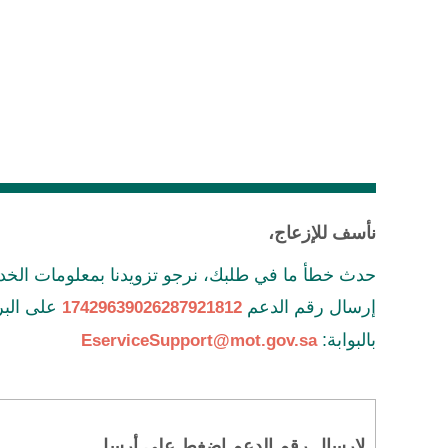
نأسف للإزعاج،
حدث خطأ ما في طلبك، نرجو تزويدنا بمعلومات ال
إرسال رقم الدعم
على البري
17429639026287921812
بالبوابة:
EserviceSupport@mot.gov.sa
لإرسال رقم الدعم اضغط على أرسل