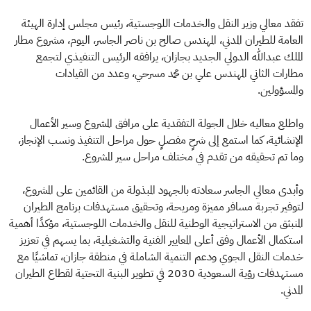
تفقد معالي وزير النقل والخدمات اللوجستية، رئيس مجلس إدارة الهيئة
العامة للطيران المدني، المهندس صالح بن ناصر الجاسر، اليوم، مشروع مطار
الملك عبدالله الدولي الجديد بجازان، يرافقه الرئيس التنفيذي لتجمع
مطارات الثاني المهندس علي بن محمد مسرحي، وعدد من القيادات
والمسؤولين.
واطلع معاليه خلال الجولة التفقدية على مرافق المشروع وسير الأعمال
الإنشائية، كما استمع إلى شرحٍ مفصلٍ حول مراحل التنفيذ ونسب الإنجاز،
وما تم تحقيقه من تقدم في مختلف مراحل سير المشروع.
وأبدى معالي الجاسر سعادته بالجهود المبذولة من القائمين على المشروع،
لتوفير تجربة مسافر مميزة ومريحة، وتحقيق مستهدفات برنامج الطيران
المنبثق من الاستراتيجية الوطنية للنقل والخدمات اللوجستية، مؤكدًا أهمية
استكمال الأعمال وفق أعلى المعايير الفنية والتشغيلية، بما يسهم في تعزيز
خدمات النقل الجوي ودعم التنمية الشاملة في منطقة جازان، تماشيًا مع
مستهدفات رؤية السعودية 2030 في تطوير البنية التحتية لقطاع الطيران
المدني.