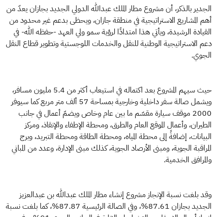
الجدير بالذكر، أن مشروع مطار الملك عبدالله الدولي الجديد بجازان يعدّ من
أهم المشاريع الاستراتيجية في منطقة جازان، ويحظى بدعم غير محدود من
القيادة الرشيدة، ويأتي هذا امتدادًا لرؤية سمو ولي العهد -حفظه الله- في
دعم الاستراتيجية الوطنية للنقل والخدمات اللوجستية وتطوير قطاع النقل
الجوي.
حيث سيهم المشروع بعد اكتماله في استيعاب أكثر من 5.4 مليون مسافر،
ويشمل صالة سفر داخلية وخارجية بمساحة 57 ألف متر مربع كما سيوفر
2000 موقف سيارة مقسّم ما بين عام وخاص ويضمّ أعمال في جانب
الطيران، وأعمال الموقع العام والطرق، ومحطة الإطفاء والإنقاذ، ومركز
البيانات، إضافةً إلى محطة المياه، ومحطة الطاقة ومحطة التبريد، وبرج
المراقبة الجوية، ومبنى الأرصاد الجوية، كذلك مبنى الإدارة، وعدد من المباني
والمرافق الخدمية.
وقد بلغت نسبة الإنجاز مشروع إنشاء مطار الملك عبدالله بن عبدالعزيز
الجديد بجازان 87.61%، وفي الصالة الرئيسية 87.87%، كما بلغت نسبة